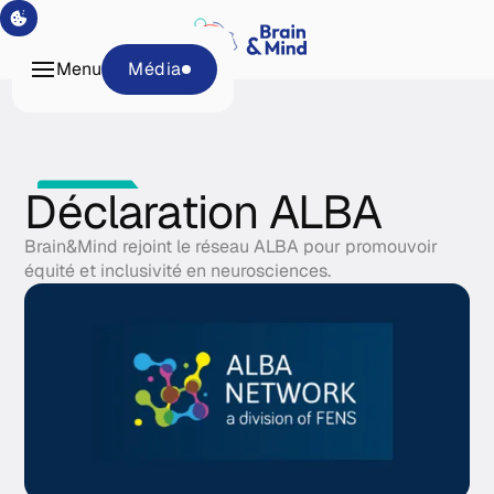
Programmes
Tech &
Menu
Média
Plateformes
À propos
Média
Institutionnel
Déclaration ALBA
Brain&Mind rejoint le réseau ALBA pour promouvoir
équité et inclusivité en neurosciences.