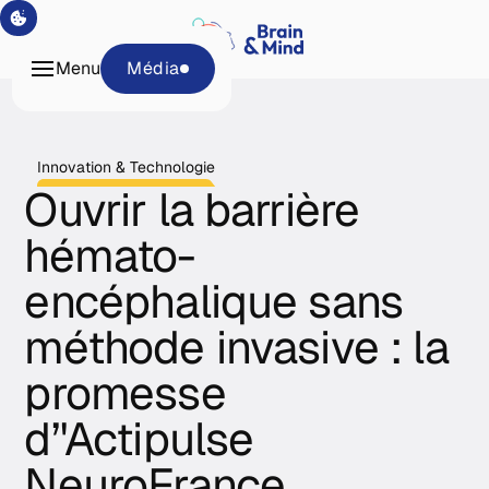
Programmes
Tech &
Menu
Média
Plateformes
À propos
Média
Innovation & Technologie
Ouvrir la barrière
hémato-
encéphalique sans
méthode invasive : la
promesse
d’'Actipulse
NeuroFrance