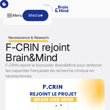
Programs
Menu
Média
Tech & Platforms
About
Média
Neuroscience & Research
F-CRIN rejoint
Brain&Mind
F-CRIN rejoint le biocluster Brain&Mind pour renforcer
les capacités françaises de recherche clinique en
neurosciences.